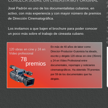
CONOZCA SOBRE UN CINEASTA MUY ORIGINAL
José Padrón es uno de los documentalistas cubanos, en
activo, con más experiencia y con mayor número de premios
de Dirección Cinematográfica.
<
Los invitamos a que bajen el brochure para poder conocer
un poco más sobre el trabajo de cineasta cubano.
C
En más de 40 años de labor como
120 obras en cine y 24 en
Director-Productor-Guionista ha ideado,
Video profesional
escrito y dirigido 120 obras en cine (35mm)
78
y 24 en Vídeo Profesional entre
premios
documentales, reportajes y noticiarios
cinematográficos. Ha obtenido 78 premios
por 59 de los documentales que ha
dirigido.